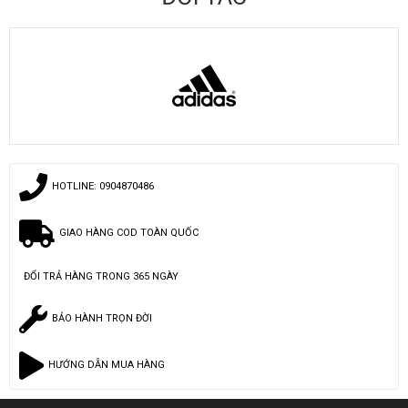
HOTLINE:
0904870486
GIAO HÀNG COD TOÀN QUỐC
ĐỔI TRẢ HÀNG TRONG 365 NGÀY
BẢO HÀNH TRỌN ĐỜI
HƯỚNG DẪN MUA HÀNG