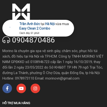
Trần Anh Đức
tại
Hà Nội
vừa mua
Easy Clean 2 Combo
Cách đây 61 phút
0904870486
Morino là chuyên gia spa vệ sinh giày, chăm sóc, phục hồi túi
xách, đồ hiệu tại Hà Nội và TP.HCM. Công ty TNHH MORINO VIỆT
NAM GPĐKKD số 0108946723 cấp lần 1 ngày 16/10/2019; thay
đổi lần 2 ngày 23/05/2022 do Sở KH&ĐT TP HN 79 ngõ Trại Tóc,
đường La Thành, phường Ô Chợ Dừa, quận Đống Đa, tp Hà Nội
Hotline: 0978973110 Email: morinovn@gmail.com
HỖ TRỢ MUA HÀNG