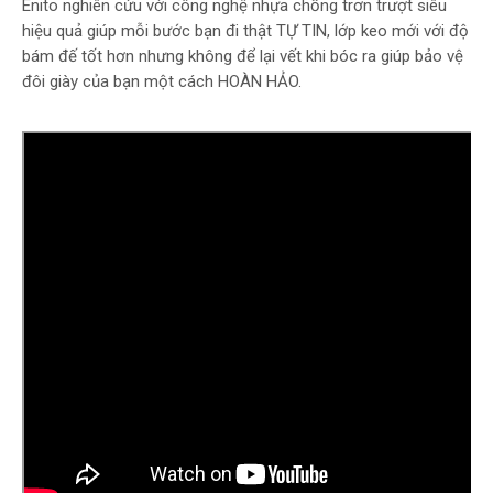
Enito nghiên cứu với công nghệ nhựa chống trơn trượt siêu
hiệu quả giúp mỗi bước bạn đi thật TỰ TIN, lớp keo mới với độ
bám đế tốt hơn nhưng không để lại vết khi bóc ra giúp bảo vệ
đôi giày của bạn một cách HOÀN HẢO.